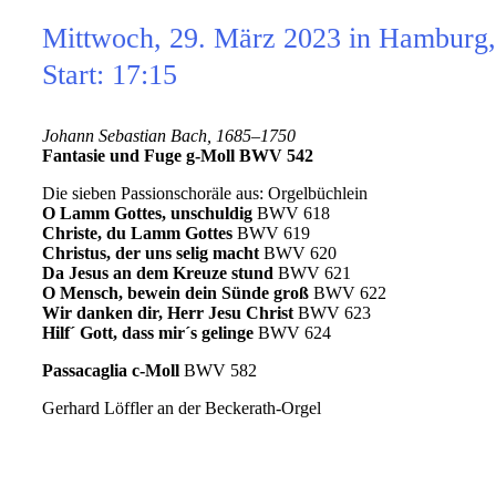
Mittwoch, 29. März 2023 in Hamburg, 
Start: 17:15
Johann Sebastian Bach, 1685–1750
Fantasie und Fuge g-Moll
BWV
542
Die sieben Passionschoräle aus: Orgelbüchlein
O Lamm Gottes, unschuldig
BWV 618
Christe, du Lamm Gottes
BWV 619
Christus, der uns selig macht
BWV 620
Da Jesus an dem Kreuze stund
BWV 621
O Mensch, bewein dein Sünde groß
BWV 622
Wir danken dir, Herr Jesu Christ
BWV 623
Hilf´ Gott, dass mir´s gelinge
BWV 624
Passacaglia c-Moll
BWV 582
Gerhard Löffler an der Beckerath-Orgel