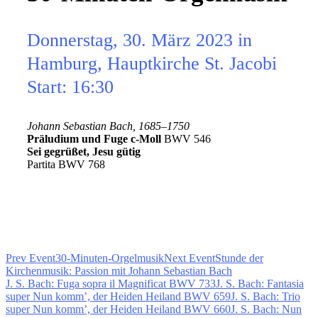
Donnerstag, 30. März 2023 in
Hamburg, Hauptkirche St. Jacobi
Start: 16:30
Johann Sebastian Bach, 1685–1750
Präludium und Fuge c-Moll
BWV 546
Sei gegrüßet, Jesu gütig
Partita BWV 768
Prev Event
30-Minuten-Orgelmusik
Next Event
Stunde der
Kirchenmusik: Passion mit Johann Sebastian Bach
J. S. Bach: Fuga sopra il Magnificat BWV 733
J. S. Bach: Fantasia
super Nun komm’, der Heiden Heiland BWV 659
J. S. Bach: Trio
super Nun komm’, der Heiden Heiland BWV 660
J. S. Bach: Nun