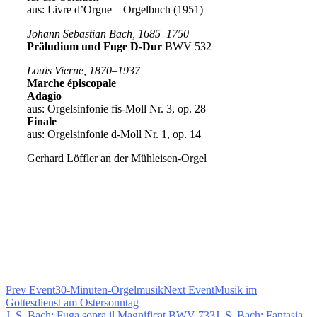
aus: Livre d’Orgue – Orgelbuch (1951)
Johann Sebastian Bach, 1685–1750
Präludium und Fuge D-Dur
BWV 532
Louis Vierne, 1870–1937
Marche épiscopale
Adagio
aus: Orgelsinfonie fis-Moll Nr. 3, op. 28
Finale
aus: Orgelsinfonie d-Moll Nr. 1, op. 14
Gerhard Löffler an der Mühleisen-Orgel
Prev Event
30-Minuten-Orgelmusik
Next Event
Musik im
Gottesdienst am Ostersonntag
J. S. Bach: Fuga sopra il Magnificat BWV 733
J. S. Bach: Fantasia