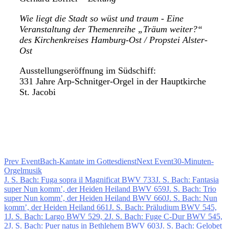
Wie liegt die Stadt so wüst und traum - Eine
Veranstaltung der Themenreihe „Träum weiter?“
des Kirchenkreises Hamburg-Ost / Propstei Alster-
Ost
Ausstellungseröffnung im Südschiff:
331 Jahre Arp-Schnitger-Orgel in der Hauptkirche
St. Jacobi
Prev Event
Bach-Kantate im Gottesdienst
Next Event
30-Minuten-
Orgelmusik
J. S. Bach: Fuga sopra il Magnificat BWV 733
J. S. Bach: Fantasia
super Nun komm’, der Heiden Heiland BWV 659
J. S. Bach: Trio
super Nun komm’, der Heiden Heiland BWV 660
J. S. Bach: Nun
komm’, der Heiden Heiland 661
J. S. Bach: Präludium BWV 545,
1
J. S. Bach: Largo BWV 529, 2
J. S. Bach: Fuge C-Dur BWV 545,
2
J. S. Bach: Puer natus in Bethlehem BWV 603
J. S. Bach: Gelobet