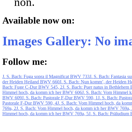
non.
Available now on:
Images Gallery: No im
Follow me:
J. S. Bach: Fuga sopra il Magnificat BWV 733
J. S. Bach: Fantasia
der Heiden Heiland BWV 660
J. S. Bach: Nun komm’, der Heiden H
Bach: Fuge C-Dur BWV 545, 2
J. S. Bach: Puer natus in Bethlehe
Himmel hoch, da komm ich her BWV 606
J. S. Bach: Vom Himmel 
BWV 609
J. S. Bach: Pastorale F-Dur BWV 590, 1
J. S. Bach: Pasto
Pastorale F-Dur BWV 590, 4
J. S. Bach: Vom Himmel hoch, da kom
769a, 2
J. S. Bach: Vom Himmel hoch, da komm ich her BWV 769a, 
Himmel hoch, da komm ich her BWV 769a, 5
J. S. Bach: Präludium