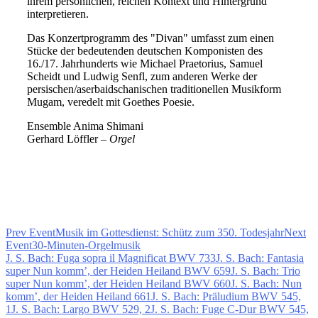
ihrem persönlichen, reichen Kontext und Hintergrund
interpretieren.
Das Konzertprogramm des "Divan" umfasst zum einen
Stücke der bedeutenden deutschen Komponisten des
16./17. Jahrhunderts wie Michael Praetorius, Samuel
Scheidt und Ludwig Senfl, zum anderen Werke der
persischen/aserbaidschanischen traditionellen Musikform
Mugam, veredelt mit Goethes Poesie.
Ensemble Anima Shimani
Gerhard Löffler –
Orgel
Prev Event
Musik im Gottesdienst: Schütz zum 350. Todesjahr
Next
Event
30-Minuten-Orgelmusik
J. S. Bach: Fuga sopra il Magnificat BWV 733
J. S. Bach: Fantasia
super Nun komm’, der Heiden Heiland BWV 659
J. S. Bach: Trio
super Nun komm’, der Heiden Heiland BWV 660
J. S. Bach: Nun
komm’, der Heiden Heiland 661
J. S. Bach: Präludium BWV 545,
1
J. S. Bach: Largo BWV 529, 2
J. S. Bach: Fuge C-Dur BWV 545,