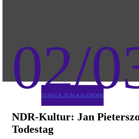
02/0
ZURÜCK ZUM KALENDER
NDR-Kultur: Jan Pietersz
Todestag