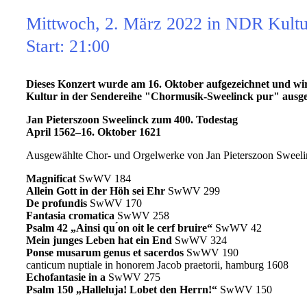
Mittwoch, 2. März 2022 in NDR Kultu
Start: 21:00
Dieses Konzert wurde am 16. Oktober aufgezeichnet und wi
Kultur in der Sendereihe "Chormusik-Sweelinck pur" ausges
Jan Pieterszoon Sweelinck zum 400. Todestag
April 1562–16. Oktober 1621
Ausgewählte Chor- und Orgelwerke von Jan Pieterszoon Sweel
Magnificat
SwWV 184
Allein Gott in der Höh sei Ehr
SwWV 299
De profundis
SwWV 170
Fantasia cromatica
SwWV 258
Psalm 42 „Ainsi qu ́on oit le cerf bruire“
SwWV 42
Mein junges Leben hat ein End
SwWV 324
Ponse musarum genus et sacerdos
SwWV 190
canticum nuptiale in honorem Jacob praetorii, hamburg 1608
Echofantasie in a
SwWV 275
Psalm 150 „Halleluja! Lobet den Herrn!“
SwWV 150