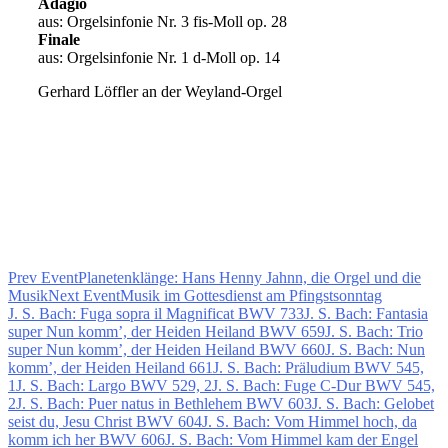
Adagio
aus: Orgelsinfonie Nr. 3 fis-Moll op. 28
Finale
aus: Orgelsinfonie Nr. 1 d-Moll op. 14
Gerhard Löffler an der Weyland-Orgel
Prev Event
Planetenklänge: Hans Henny Jahnn, die Orgel und die
Musik
Next Event
Musik im Gottesdienst am Pfingstsonntag
J. S. Bach: Fuga sopra il Magnificat BWV 733
J. S. Bach: Fantasia
super Nun komm’, der Heiden Heiland BWV 659
J. S. Bach: Trio
super Nun komm’, der Heiden Heiland BWV 660
J. S. Bach: Nun
komm’, der Heiden Heiland 661
J. S. Bach: Präludium BWV 545,
1
J. S. Bach: Largo BWV 529, 2
J. S. Bach: Fuge C-Dur BWV 545,
2
J. S. Bach: Puer natus in Bethlehem BWV 603
J. S. Bach: Gelobet
seist du, Jesu Christ BWV 604
J. S. Bach: Vom Himmel hoch, da
komm ich her BWV 606
J. S. Bach: Vom Himmel kam der Engel