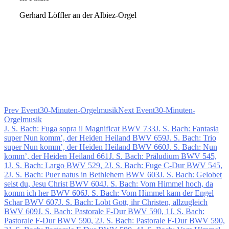
Gerhard Löffler an der Albiez-Orgel
Prev Event
30-Minuten-Orgelmusik
Next Event
30-Minuten-
Orgelmusik
J. S. Bach: Fuga sopra il Magnificat BWV 733
J. S. Bach: Fantasia
super Nun komm’, der Heiden Heiland BWV 659
J. S. Bach: Trio
super Nun komm’, der Heiden Heiland BWV 660
J. S. Bach: Nun
komm’, der Heiden Heiland 661
J. S. Bach: Präludium BWV 545,
1
J. S. Bach: Largo BWV 529, 2
J. S. Bach: Fuge C-Dur BWV 545,
2
J. S. Bach: Puer natus in Bethlehem BWV 603
J. S. Bach: Gelobet
seist du, Jesu Christ BWV 604
J. S. Bach: Vom Himmel hoch, da
komm ich her BWV 606
J. S. Bach: Vom Himmel kam der Engel
Schar BWV 607
J. S. Bach: Lobt Gott, ihr Christen, allzugleich
BWV 609
J. S. Bach: Pastorale F-Dur BWV 590, 1
J. S. Bach:
Pastorale F-Dur BWV 590, 2
J. S. Bach: Pastorale F-Dur BWV 590,