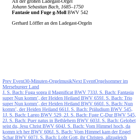
An der großen Ladegast-Orgel
Johann Sebastian Bach, 1685–1750
Fantasie und Fuge g-Moll
BWV 542
Gerhard Löffler an den Ladegast-Orgeln
Prev Event
30-Minuten-Orgelmusik
Next Event
Orgelsommer im
Merseburger Land
J. S. Bach: Fuga sopra il Magnificat BWV 733
J. S. Bach: Fantasia
super Nun komm’, der Heiden Heiland BWV 659
J. S. Bach: Trio
super Nun komm’, der Heiden Heiland BWV 660
J. S. Bach: Nun
komm’, der Heiden Heiland 661
J. S. Bach: Präludium BWV 545,
1
J. S. Bach: Largo BWV 529, 2
J. S. Bach: Fuge C-Dur BWV 545,
2
J. S. Bach: Puer natus in Bethlehem BWV 603
J. S. Bach: Gelobet
seist du, Jesu Christ BWV 604
J. S. Bach: Vom Himmel hoch, da
komm ich her BWV 606
J. S. Bach: Vom Himmel kam der Engel
Schar BWV 607
J. S. Bach: Lobt Gott, ihr Christen, allzugleich