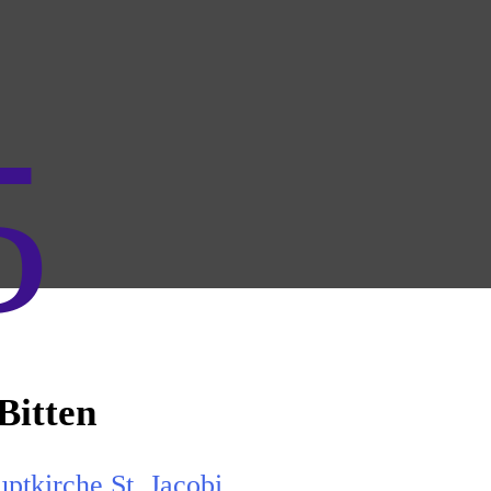
5
Bitten
ptkirche St. Jacobi