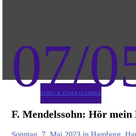
07/0
ZURÜCK ZUM KALENDER
F. Mendelssohn: Hör mein 
Sonntag, 7. Mai 2023 in Hamburg, Hau