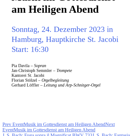
am Heiligen Abend
Sonntag, 24. Dezember 2023 in
Hamburg, Hauptkirche St. Jacobi
Start: 16:30
Pia Davila –
Sopran
Jan-Christoph Semmler –
Trompete
Kantorei St. Jacobi
Florian Stölzel –
Orgelbegleitung
Gerhard Löffler –
Leitung und Arp-Schnitger-Orgel
Prev Event
Musik im Gottesdienst am Heiligen Abend
Next
Event
Musik im Gottesdienst am Heiligen Abend
J. S. Bach: Fuga sopra il Magnificat BWV 733
J. S. Bach: Fantasia