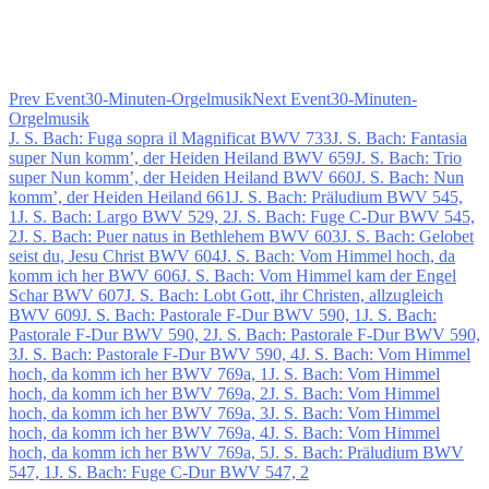
Prev Event
30-Minuten-Orgelmusik
Next Event
30-Minuten-
Orgelmusik
J. S. Bach: Fuga sopra il Magnificat BWV 733
J. S. Bach: Fantasia
super Nun komm’, der Heiden Heiland BWV 659
J. S. Bach: Trio
super Nun komm’, der Heiden Heiland BWV 660
J. S. Bach: Nun
komm’, der Heiden Heiland 661
J. S. Bach: Präludium BWV 545,
1
J. S. Bach: Largo BWV 529, 2
J. S. Bach: Fuge C-Dur BWV 545,
2
J. S. Bach: Puer natus in Bethlehem BWV 603
J. S. Bach: Gelobet
seist du, Jesu Christ BWV 604
J. S. Bach: Vom Himmel hoch, da
komm ich her BWV 606
J. S. Bach: Vom Himmel kam der Engel
Schar BWV 607
J. S. Bach: Lobt Gott, ihr Christen, allzugleich
BWV 609
J. S. Bach: Pastorale F-Dur BWV 590, 1
J. S. Bach:
Pastorale F-Dur BWV 590, 2
J. S. Bach: Pastorale F-Dur BWV 590,
3
J. S. Bach: Pastorale F-Dur BWV 590, 4
J. S. Bach: Vom Himmel
hoch, da komm ich her BWV 769a, 1
J. S. Bach: Vom Himmel
hoch, da komm ich her BWV 769a, 2
J. S. Bach: Vom Himmel
hoch, da komm ich her BWV 769a, 3
J. S. Bach: Vom Himmel
hoch, da komm ich her BWV 769a, 4
J. S. Bach: Vom Himmel
hoch, da komm ich her BWV 769a, 5
J. S. Bach: Präludium BWV
547, 1
J. S. Bach: Fuge C-Dur BWV 547, 2