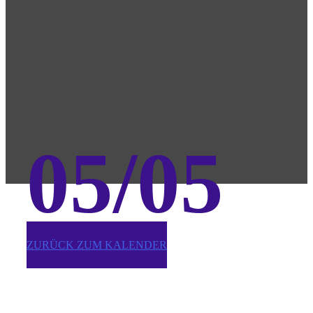
05/05
ZURÜCK ZUM KALENDER
Bach&Schnitger: Das