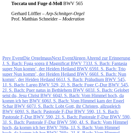
Toccata und Fuge d-Moll
BWV 565
Gerhard Löffler –
Arp-Schnitger-Orgel
Prof. Matthias Schneider –
Moderation
Prev Event
Die Orgelmaus
Next Event
Jürgen Ahrend zur Erinnerung
J. S. Bach: Fuga sopra il Magnificat BWV 733
J. S. Bach: Fantasia
super Nun komm’, der Heiden Heiland BWV 659
J. S. Bach: Trio
super Nun komm’, der Heiden Heiland BWV 660
J. S. Bach: Nun
komm’, der Heiden Heiland 661
J. S. Bach: Präludium BWV 545,
1
J. S. Bach: Largo BWV 529, 2
J. S. Bach: Fuge C-Dur BWV 545,
2
J. S. Bach: Puer natus in Bethlehem BWV 603
J. S. Bach: Gelobet
seist du, Jesu Christ BWV 604
J. S. Bach: Vom Himmel hoch, da
komm ich her BWV 606
J. S. Bach: Vom Himmel kam der Engel
Schar BWV 607
J. S. Bach: Lobt Gott, ihr Christen, allzugleich
BWV 609
J. S. Bach: Pastorale F-Dur BWV 590, 1
J. S. Bach:
Pastorale F-Dur BWV 590, 2
J. S. Bach: Pastorale F-Dur BWV 590,
3
J. S. Bach: Pastorale F-Dur BWV 590, 4
J. S. Bach: Vom Himmel
hoch, da komm ich her BWV 769a, 1
J. S. Bach: Vom Himmel
hoch, da komm ich her BWV 769a, 2
J. S. Bach: Vom Himmel