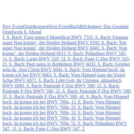
Prev Event
Orgelkonzert
Next Event
Bach&Schnitger: Das Gesamte
Orgelwerk 8. Abend
J. S. Bach: Fuga sopra il Magnificat BWV 733
J. S. Bach: Fantasia
super Nun komm’, der Heiden Heiland BWV 659
J. S. Bach: Trio
super Nun komm’, der Heiden Heiland BWV 660
J. S. Bach: Nun
komm’, der Heiden Heiland 661
J. S. Bach: Präludium BWV 545,
1
J. S. Bach: Largo BWV 529, 2
J. S. Bach: Fuge C-Dur BWV 545,
2
J. S. Bach: Puer natus in Bethlehem BWV 603
J. S. Bach: Gelobet
seist du, Jesu Christ BWV 604
J. S. Bach: Vom Himmel hoch, da
komm ich her BWV 606
J. S. Bach: Vom Himmel kam der Engel
Schar BWV 607
J. S. Bach: Lobt Gott, ihr Christen, allzugleich
BWV 609
J. S. Bach: Pastorale F-Dur BWV 590, 1
J. S. Bach:
Pastorale F-Dur BWV 590, 2
J. S. Bach: Pastorale F-Dur BWV 590,
3
J. S. Bach: Pastorale F-Dur BWV 590, 4
J. S. Bach: Vom Himmel
hoch, da komm ich her BWV 769a, 1
J. S. Bach: Vom Himmel
hoch, da komm ich her BWV 769a, 2
J. S. Bach: Vom Himmel
hoch, da komm ich her BWV 769a, 3
J. S. Bach: Vom Himmel
hoch, da komm ich her BWV 769a, 4
J. S. Bach: Vom Himmel
hoch, da komm ich her BWV 769a, 5
J. S. Bach: Präludium BWV
547, 1
J. S. Bach: Fuge C-Dur BWV 547, 2