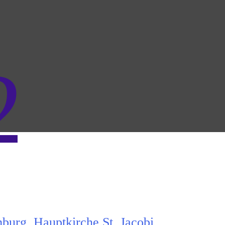
2
urg, Hauptkirche St. Jacobi