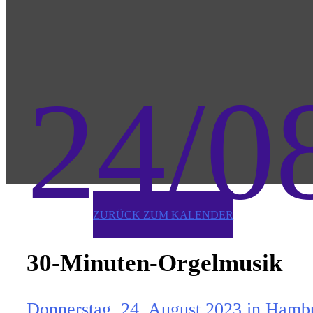
24/0
ZURÜCK ZUM KALENDER
30-Minuten-Orgelmusik
Donnerstag, 24. August 2023 in Hambu